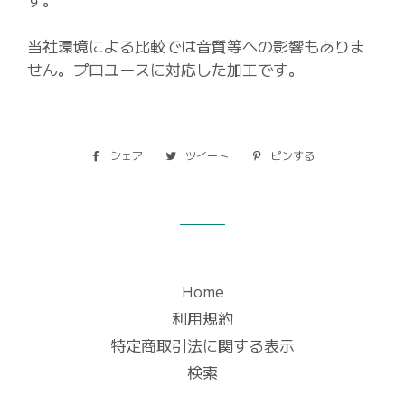
当社環境による比較では音質等への影響もありま
せん。プロユースに対応した加工です。
シェア
Facebook
ツイート
Twitter
ピンする
Pinterest
で
に
で
シ
投
ピ
ェ
稿
ン
ア
す
す
す
る
る
る
Home
利用規約
特定商取引法に関する表示
検索