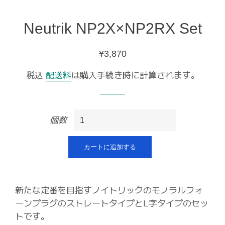
Neutrik NP2X×NP2RX Set
通
販
¥3,870
常
売
税込
配送料
は購入手続き時に計算されます。
価
価
格
格
個数
カートに追加する
新たな定番を目指すノイトリックのモノラルフォ
ーンプラグのストレートタイプとL字タイプのセッ
トです。